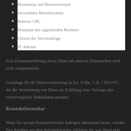
Browsertyp und Browserversion
verwendetes Betriebssystem
Referrer URL
Hostname des zugreifenden Rechners
Uhrzeit der Serveranfrage
IP-Adresse
Eine Zusammenführung dieser Daten mit anderen Datenquellen wird
nicht vorgenommen.
Grundlage für die Datenverarbeitung ist Art. 6 Abs. 1 lit. f DSGVO,
der die Verarbeitung von Daten zur Erfüllung eines Vertrags oder
vorvertraglicher Maßnahmen gestattet.
Kontaktformular
Wenn Sie uns per Kontaktformular Anfragen zukommen lassen, werden
Ihre Angaben aus dem Anfrageformular inklusive der von Ihnen dort